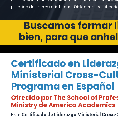
practico de lideres cristianos. Obtener el certificad
Buscamos formar li
bien, para que anhel
Certificado en Lidera
Ministerial Cross-Cul
Programa en Español
Ofrecido por The School of Profe
Ministry de America Academics
Este
Certificado de Liderazgo Ministerial Cross-