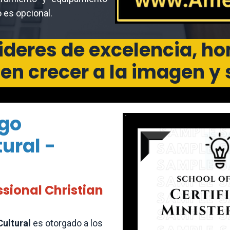
o es opcional.
deres de excelencia, h
en crecer a la imagen y
zgo
tural -
ssional Christian
Cultural
es otorgado a los