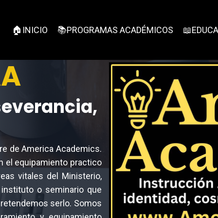
🏠INICIO
📚PROGRAMAS ACADÉMICOS
📖EDUCA
AA
severancia,
bre de America Academics.
n el equipamiento practico
eas vitales del Ministerio,
instituto o seminario que
o pretendemos serlo. Somos
aramiento y equipamiento