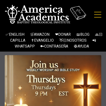
✅ENGLISH
🛒AMAZON
❤DONAR
📖BLOG
🙏🏻
CAPILLA
✝EVANGELIO
👋🏻NOSOTROS
📲
WHATSAPP
🔑CONTRASEÑA
🛟AYUDA