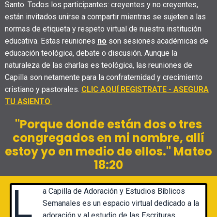
Santo. Todos los participantes: creyentes y no creyentes,
están invitados unirse a compartir mientras se sujeten a las
normas de etiqueta y respeto virtual de nuestra institución
educativa. Estas reuniones
no
son sesiones académicas de
educación
teológica
, debate o discusión. Aunque la
naturaleza de las charlas es teológica, las reuniones de
Capilla son netamente para la confraternidad y crecimiento
cristiano y pastorales.
CLIC AQUÍ REGISTRATE - ASEGURA
TU ASIENTO
.
"Porque donde están dos o tres
congregados en mi nombre, allí
estoy yo en medio de ellos." Mateo
18:20
L
a Capilla de Adoración y Estudios Bíblicos
Semanales es un espacio virtual dedicado a la
adoración y al estudio de las Escrituras,