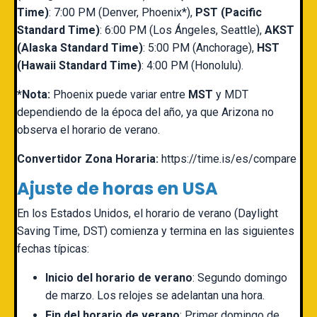
Time)
: 7:00 PM (Denver, Phoenix*),
PST (Pacific
Standard Time)
: 6:00 PM (Los Ángeles, Seattle),
AKST
(Alaska Standard Time)
: 5:00 PM (Anchorage),
HST
(Hawaii Standard Time)
: 4:00 PM (Honolulu).
*Nota:
Phoenix puede variar entre
MST
y MDT
dependiendo de la época del año, ya que Arizona no
observa el horario de verano.
Convertidor Zona Horaria:
https://time.is/es/
compare
Ajuste de horas en USA
En los Estados Unidos, el horario de verano (Daylight
Saving Time, DST) comienza y termina en las siguientes
fechas típicas:
Inicio del horario de verano
: Segundo domingo
de marzo.
Los relojes se adelantan una hora
.
Fin del horario de verano
: Primer domingo de