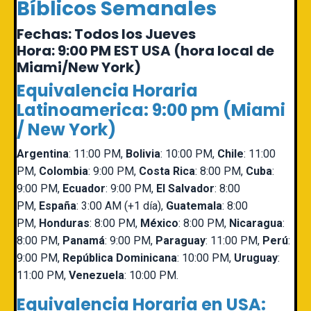
Bíblicos Semanales
Fechas:
Todos los Jueves
Hora:
9:00 PM EST USA (hora local de
Miami/New York)
Equivalencia Horaria
Latinoamerica: 9:00 pm (Miami
/ New York)
Argentina
: 11:00 PM,
Bolivia
: 10:00 PM,
Chile
: 11:00
PM,
Colombia
: 9:00 PM,
Costa Rica
: 8:00 PM,
Cuba
:
9:00 PM,
Ecuador
: 9:00 PM,
El Salvador
: 8:00
PM,
España
: 3:00 AM (+1 día),
Guatemala
: 8:00
PM,
Honduras
: 8:00 PM,
México
: 8:00 PM,
Nicaragua
:
8:00 PM,
Panamá
: 9:00 PM,
Paraguay
: 11:00 PM,
Perú
:
9:00 PM,
República Dominicana
: 10:00 PM,
Uruguay
:
11:00 PM,
Venezuela
: 10:00 PM.
Equivalencia Horaria en USA: