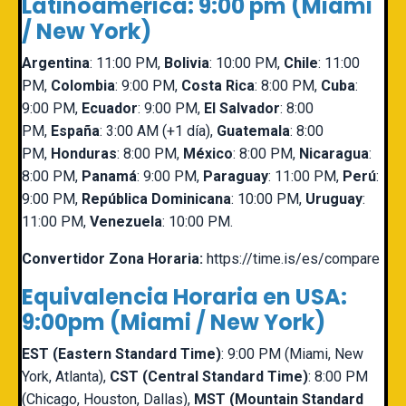
Latinoamerica: 9:00 pm (Miami
/ New York)
Argentina
: 11:00 PM,
Bolivia
: 10:00 PM,
Chile
: 11:00
PM,
Colombia
: 9:00 PM,
Costa Rica
: 8:00 PM,
Cuba
:
9:00 PM,
Ecuador
: 9:00 PM,
El Salvador
: 8:00
PM,
España
: 3:00 AM (+1 día),
Guatemala
: 8:00
PM,
Honduras
: 8:00 PM,
México
: 8:00 PM,
Nicaragua
:
8:00 PM,
Panamá
: 9:00 PM,
Paraguay
: 11:00 PM,
Perú
:
9:00 PM,
República Dominicana
: 10:00 PM,
Uruguay
:
11:00 PM,
Venezuela
: 10:00 PM.
Convertidor Zona Horaria:
https://time.is/es/
compare
Equivalencia Horaria en USA:
9:00pm (Miami / New York)
EST (Eastern Standard Time)
: 9:00 PM (Miami, New
York, Atlanta),
CST (Central Standard Time)
: 8:00 PM
(Chicago, Houston, Dallas),
MST (Mountain Standard