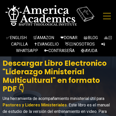
✅ENGLISH
🛒AMAZON
❤DONAR
📖BLOG
🙏🏻
CAPILLA
✝EVANGELIO
👋🏻NOSOTROS
📲
WHATSAPP
🔑CONTRASEÑA
🛟AYUDA
Descargar Libro Electronico
"Liderazgo Ministerial
Multicultural" en formato
PDF 👇
Una herramienta de acompañamiento ministerial útil para
Pastores y Lideres Ministeriales
. Este libro es el manual
de estudio de la versión del entrenamiento en video. Para