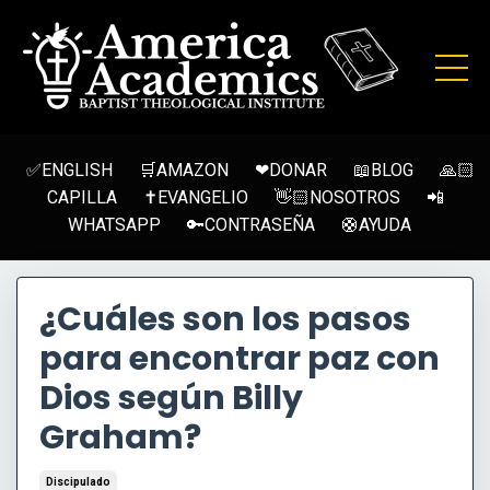
✅ENGLISH
🛒AMAZON
❤DONAR
📖BLOG
🙏🏻
CAPILLA
✝EVANGELIO
👋🏻NOSOTROS
📲
WHATSAPP
🔑CONTRASEÑA
🛟AYUDA
¿Cuáles son los pasos
para encontrar paz con
Dios según Billy
Graham?
Discipulado