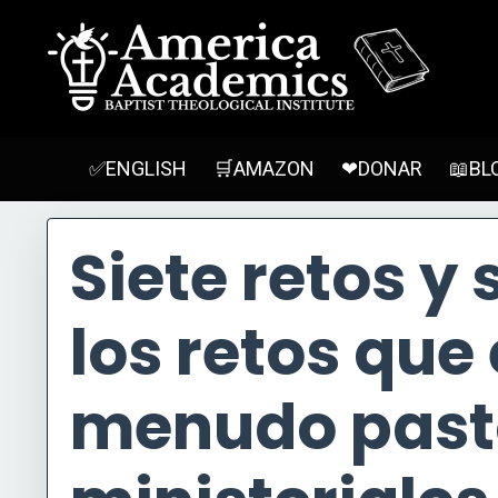
✅ENGLISH
🛒AMAZON
❤DONAR
📖BL
Siete retos y 
los retos que
menudo pasto