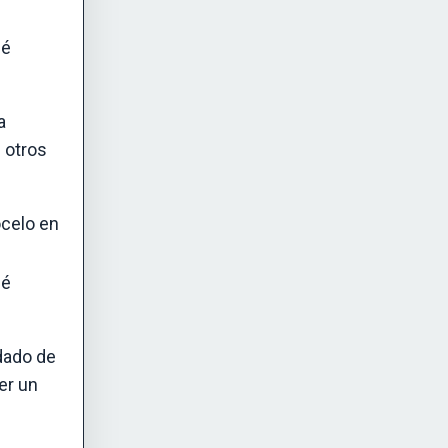
ué
a
 otros
ócelo en
ué
idado de
er un