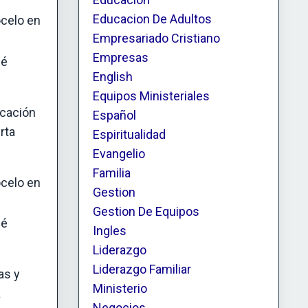
Educacion De Adultos
ócelo en
Empresariado Cristiano
Empresas
ué
English
Equipos Ministeriales
icación
Español
rta
Espiritualidad
Evangelio
Familia
ócelo en
Gestion
Gestion De Equipos
ué
Ingles
Liderazgo
Liderazgo Familiar
as y
Ministerio
a
Negocios