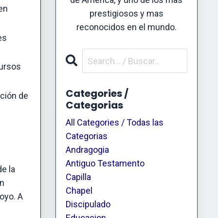
 en
prestigiosos y mas
reconocidos en el mundo.
es
cursos
Categories /
ación de
Categorias
All Categories / Todas las
Categorias
Andragogia
Antiguo Testamento
e la
Capilla
on
Chapel
oyo. A
Discipulado
Educacion