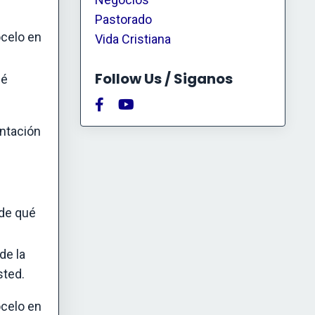
Pastorado
ócelo en
Vida Cristiana
Follow Us / Siganos
ué
entación
 de qué
de la
sted.
ócelo en