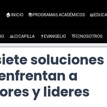
🏠INICIO
📚PROGRAMAS ACADÉMICOS
📖EDUCA
OG
🙏🏻CAPILLA
✝EVANGELIO
👋🏻NOSOTROS
siete soluciones
 enfrentan a
res y lideres