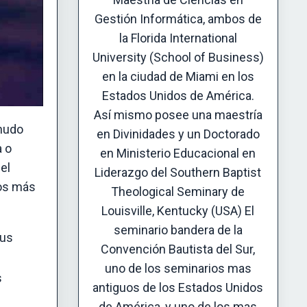
Gestión Informática, ambos de
la Florida International
University (School of Business)
en la ciudad de Miami en los
Estados Unidos de América.
Así mismo posee una maestría
enudo
en Divinidades y un Doctorado
a o
en Ministerio Educacional en
el
Liderazgo del Southern Baptist
tos más
Theological Seminary de
Louisville, Kentucky (USA) El
seminario bandera de la
sus
Convención Bautista del Sur,
uno de los seminarios mas
s
antiguos de los Estados Unidos
de América, y uno de los mas