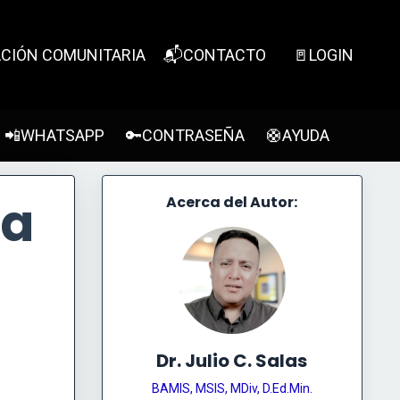
CIÓN COMUNITARIA
📬CONTACTO
🚪LOGIN
📲WHATSAPP
🔑CONTRASEÑA
🛟AYUDA
 a
Acerca del Autor:
Dr. Julio C. Salas
BAMIS, MSIS, MDiv, D.Ed.Min.